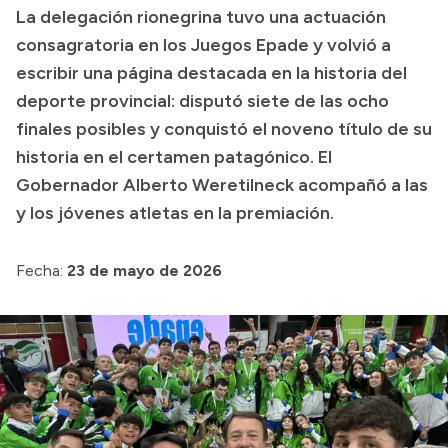
La delegación rionegrina tuvo una actuación
Transparencia
consagratoria en los Juegos Epade y volvió a
escribir una página destacada en la historia del
Presupuesto
deporte provincial: disputó siete de las ocho
Boletín Oficial
finales posibles y conquistó el noveno título de su
Compras y licitaciones
historia en el certamen patagónico. El
Consulta de expedientes
Gobernador Alberto Weretilneck acompañó a las
Consulta de pago a proveedores
y los jóvenes atletas en la premiación.
Convocatorias
Intranet
Fecha:
23 de mayo de 2026
Login