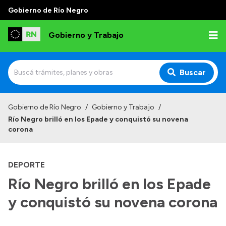
Gobierno de Río Negro
Gobierno y Trabajo
Buscar
Inicio
Gobierno de Río Negro
/
Gobierno y Trabajo
/
Río Negro brilló en los Epade y conquistó su novena
Institucional
corona
Misión
DEPORTE
Autoridades, Áreas y Organismos
Río Negro brilló en los Epade
Delegaciones
y conquistó su novena corona
Normativa