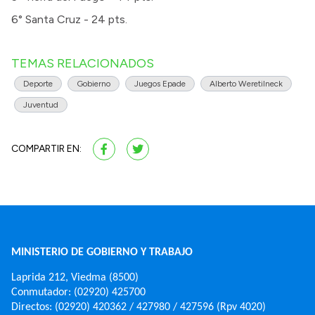
6° Santa Cruz - 24 pts.
TEMAS RELACIONADOS
Deporte
Gobierno
Juegos Epade
Alberto Weretilneck
Juventud
COMPARTIR EN:
MINISTERIO DE GOBIERNO Y TRABAJO
Laprida 212, Viedma (8500)
Conmutador: (02920) 425700
Directos: (02920) 420362 / 427980 / 427596 (Rpv 4020)