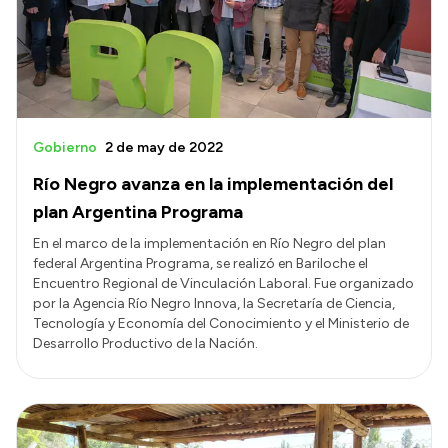
Transparencia
Presupuesto
Boletín Oficial
Compras y licitaciones
Gobierno
2 de may de 2022
Consulta de expedientes
Río Negro avanza en la implementación del
Consulta de pago a proveedores
plan Argentina Programa
Convocatorias
En el marco de la implementación en Río Negro del plan
federal Argentina Programa, se realizó en Bariloche el
Intranet
Encuentro Regional de Vinculación Laboral. Fue organizado
Login
por la Agencia Río Negro Innova, la Secretaría de Ciencia,
Tecnología y Economía del Conocimiento y el Ministerio de
Desarrollo Productivo de la Nación.