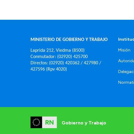
Institu
MINISTERIO DE GOBIERNO Y TRABAJO
Misión
Laprida 212, Viedma (8500)
Conmutador: (02920) 425700
Autorid
Directos: (02920) 420362 / 427980 /
427596 (Rpv 4020)
Delegac
Normat
Gobierno y Trabajo