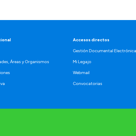
cional
Accesos directos
Gestión Documental Electrónic
ades, Áreas y Organismos
Mi Legajo
iones
Webmail
iva
Convocatorias