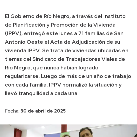
Transparencia
El Gobierno de Río Negro, a través del Instituto
Presupuesto
de Planificación y Promoción de la Vivienda
Boletín Oficial
(IPPV), entregó este lunes a 71 familias de San
Antonio Oeste el Acta de Adjudicación de su
Compras y licitaciones
vivienda IPPV. Se trata de viviendas ubicadas en
Consulta de expedientes
tierras del Sindicato de Trabajadores Viales de
Consulta de pago a proveedores
Río Negro, que nunca habían logrado
Convocatorias
regularizarse. Luego de más de un año de trabajo
Intranet
con cada familia, IPPV normalizó la situación y
Login
llevó tranquilidad a cada una.
Fecha:
30 de abril de 2025