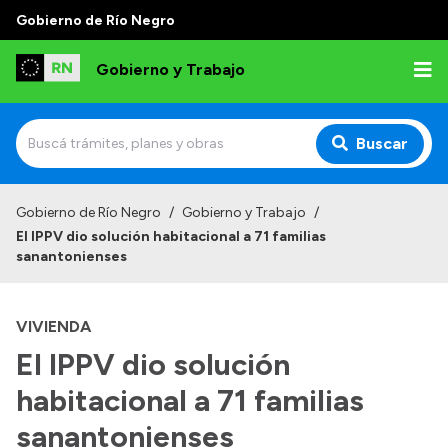
Gobierno de Río Negro
Gobierno y Trabajo
Buscar
Inicio
Gobierno de Río Negro
/
Gobierno y Trabajo
/
El IPPV dio solución habitacional a 71 familias
Institucional
sanantonienses
Misión
VIVIENDA
Autoridades, Áreas y Organismos
El IPPV dio solución
Delegaciones
habitacional a 71 familias
Normativa
sanantonienses