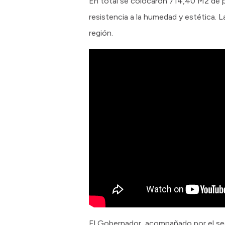
En total se colocaron 714,40 M2 de pi
resistencia a la humedad y estética. L
región.
El Gobernador, acompañado por el sec