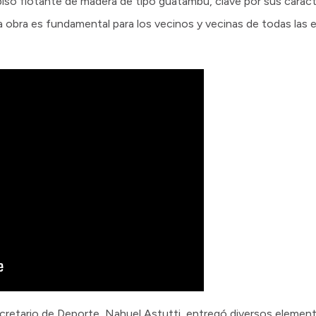
so flotante de madera de tipo guatambú, clave por sus caracter
a obra es fundamental para los vecinos y vecinas de todas las ed
retario de Deporte, Nahuel Astutti, entregó diversos element